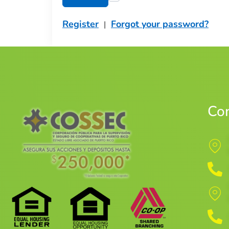
Register
Forgot your password?
|
Co